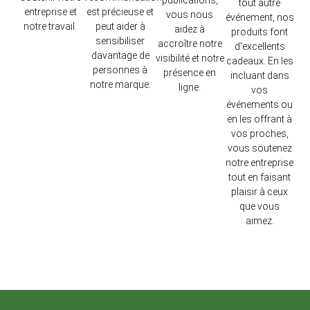
tout autre
entreprise et
est précieuse et
vous nous
événement, nos
notre travail.
peut aider à
aidez à
produits font
sensibiliser
accroître notre
d'excellents
davantage de
visibilité et notre
cadeaux. En les
personnes à
présence en
incluant dans
notre marque.
ligne.
vos
événements ou
en les offrant à
vos proches,
vous soutenez
notre entreprise
tout en faisant
plaisir à ceux
que vous
aimez.