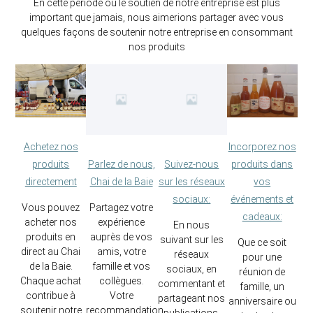
En cette période où le soutien de notre entreprise est plus
important que jamais, nous aimerions partager avec vous
quelques façons de soutenir notre entreprise en consommant
nos produits
Achetez nos
Incorporez nos
produits
produits dans
Parlez de nous,
Suivez-nous
directement
vos
Chai de la Baie
sur les réseaux
événements et
sociaux:
Vous pouvez
Partagez votre
cadeaux:
acheter nos
expérience
En nous
produits en
auprès de vos
suivant sur les
Que ce soit
direct au Chai
amis, votre
réseaux
pour une
de la Baie.
famille et vos
sociaux, en
réunion de
Chaque achat
collègues.
commentant et
famille, un
contribue à
Votre
partageant nos
anniversaire ou
soutenir notre
recommandation
publications,