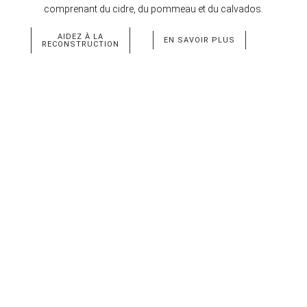
comprenant du cidre, du pommeau et du calvados.
AIDEZ À LA
EN SAVOIR PLUS
RECONSTRUCTION