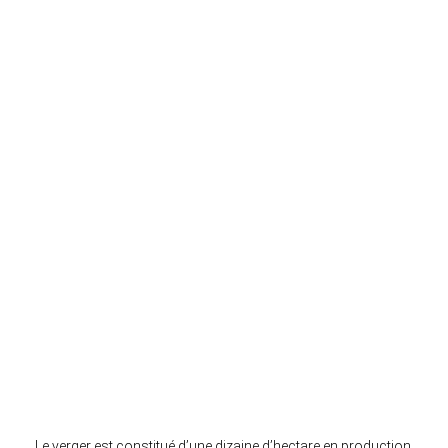
Le verger est constitué d’une dizaine d’hectare en production,