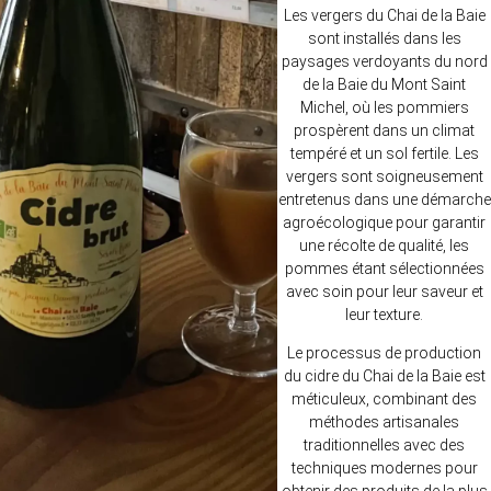
Les vergers du Chai de la Baie
sont installés dans les
paysages verdoyants du nord
de la Baie du Mont Saint
Michel, où les pommiers
prospèrent dans un climat
tempéré et un sol fertile. Les
vergers sont soigneusement
entretenus dans une démarche
agroécologique pour garantir
une récolte de qualité, les
pommes étant sélectionnées
avec soin pour leur saveur et
leur texture.
Le processus de production
du cidre du Chai de la Baie est
méticuleux, combinant des
méthodes artisanales
traditionnelles avec des
techniques modernes pour
obtenir des produits de la plus