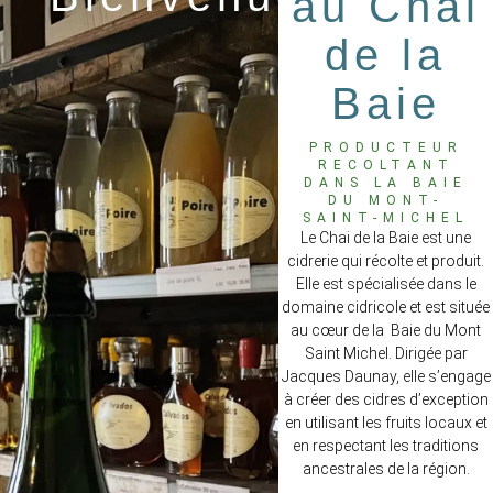
au Chai
de la
Baie
PRODUCTEUR
RECOLTANT
DANS LA BAIE
DU MONT-
SAINT-MICHEL
Le Chai de la Baie est une
cidrerie qui récolte et produit.
Elle est spécialisée dans le
domaine cidricole et est située
au cœur de la Baie du Mont
Saint Michel. Dirigée par
Jacques Daunay, elle s’engage
à créer des cidres d’exception
en utilisant les fruits locaux et
en respectant les traditions
ancestrales de la région.